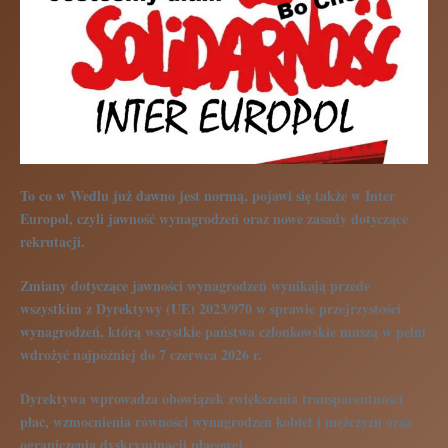
To co w Wedlu już dawno jest normą, pojawi się także w Inter
Europol, czyli jawność wynagrodzeń oraz nowe zasady dotyczące
rekrutacji.
Zmiany dotyczące jawności wynagrodzeń wynikają przede
wszystkim z Dyrektywy (UE) 2023/970 w sprawie przejrzystości
wynagrodzeń, którą wszystkie państwa członkowskie muszą w pełni
wdrożyć najpóźniej do 7 czerwca 2026 r.
Dyrektywa wprowadza obowiązek zwiększenia transparentności
płac, wzmocnienia równości wynagrodzeń kobiet i mężczyzn oraz
ograniczenia dyskryminacji płacowej.