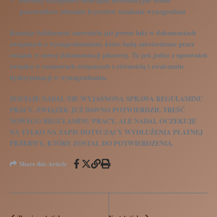
bardziej szczegółowe obowiązki informacyjne wobec
pracowników odnośnie kryteriów ustalania wynagrodzeń
Komisja Solidarność zauważyła już pewne luki w dokumentach
związanych z wynagrodzeniami, które będą zatwierdzane przez
związek w nowej dokumentacji płacowej. To jest jedno z uprawnień
związku w rozmowach związanych z równością i zwalczaniu
dyskryminacji w wynagradzaniu.
ZOSTAJE NADAL NIE WYJAŚNONA SPRAWA REGULAMINU
PRACY. ZWIĄZEK JUŻ DAWNO POTWIERDZIŁ TREŚĆ
NOWEGO REGULAMINU PRACY, ALE NADAL OCZEKUJE
NA TYLKO NA ZAPIS DOTYCZĄCY WYDŁUŻENIA PŁATNEJ
PRZERWY, KTÓRY ZOSTAŁ DO POTWIERDZENIA.
Share this Article