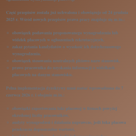
Część przepisów została już uchwalona i obowiązuje od 24 grudnia
2025 r. Wśród nowych przepisów prawa pracy znajduje się m.in.:
obowiązek podawania proponowanego wynagrodzenia lub
widełek płacowych w ogłoszeniach rekrutacyjnych,
zakaz pytania kandydatów o wysokość ich dotychczasowego
wynagrodzenia,
obowiązek stosowania neutralnych płciowo nazw stanowisk,
prawo pracownika do uzyskania informacji o widełkach
płacowych na danym stanowisku.
Pełna implementacja dyrektywy musi zostać wprowadzona do 7
czerwca 2026 r. i obejmie m.in.:
obowiązki raportowania luki płacowej w firmach powyżej
określonej liczby pracowników,
audyty wynagrodzeń i działania naprawcze, jeśli luka płacowa
przekracza dopuszczalne wartości,