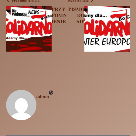
Previous Article
Next Article
PRZY
PISMO
POMN
DO
IENIE
SIP
admin