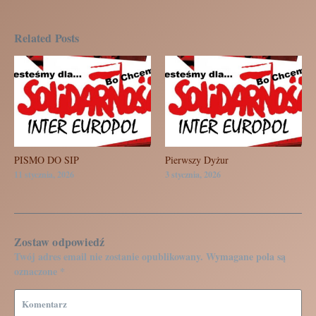
Related Posts
PISMO DO SIP
Pierwszy Dyżur
11 stycznia, 2026
3 stycznia, 2026
Zostaw odpowiedź
Twój adres email nie zostanie opublikowany.
Wymagane pola są
oznaczone
*