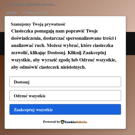
wyrażamy głębokie poczu...
admin
25 lutego, 2022
Read More
Szanujemy Twoją prywatność
Ciasteczka pomagają nam poprawić Twoje
doświadczenia, dostarczać spersonalizowane treści i
Copyright © 2026 Solidarność Wedel | Zasilane przez
Magazyn
analizować ruch. Możesz wybrać, które ciasteczka
informacyjny X
zezwolić, klikając
Dostosuj
. Kliknij
Zaakceptuj
wszystkie
, aby wyrazić zgodę lub
Odrzuć wszystkie
,
aby odmówić ciasteczek nieistotnych.
Dostosuj
Odrzuć wszystkie
Zaakceptuj wszystkie
Powered by