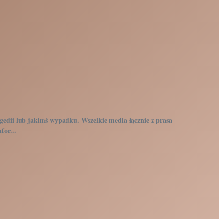
gedii lub jakimś wypadku. Wszelkie media łącznie z prasa
for...