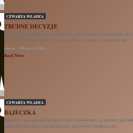
CZWARTA WŁADZA
TRUDNE DECYZJE
Długo zastanawiałem się, co napisać w tym numerze. Przeszukując sieć
CV: „Nie pisz bezrobotny! Pisz specjalista do spraw kryzysowych me...
admin
28 marca, 2024
Read More
CZWARTA WŁADZA
BAJECZKA
Niejeden z nas pamięta jak przez lata wpajano nam, że państwo jest opiek
żaden bohater, który bronił dobrych, uczciwych i biednych ob...