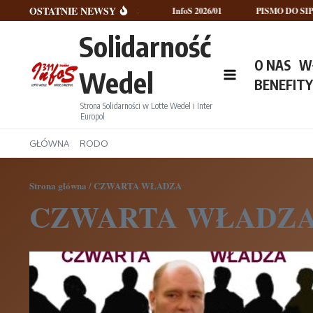
Przejdź do treści
OSTATNIE NEWSY
InfoS 2026/02
InfoS 2026/01
PISMO DO SIP
Solidarność
O NAS
W
Wedel
BENEFIT
Strona Solidarności w Lotte Wedel i Inter
Europol
GŁÓWNA
RODO
Strona główna
/
CZWARTA WŁADZA
CZWARTA WŁADZ