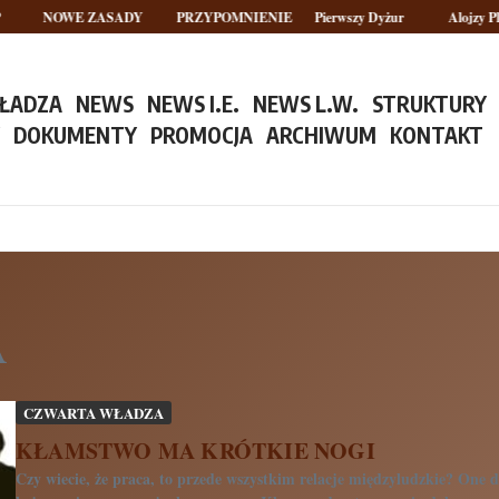
NOWE ZASADY
PRZYPOMNIENIE
Pierwszy Dyżur
Alojzy Plote
ŁADZA
NEWS
NEWS I.E.
NEWS L.W.
STRUKTURY
Y
DOKUMENTY
PROMOCJA
ARCHIWUM
KONTAKT
A
CZWARTA WŁADZA
KŁAMSTWO MA KRÓTKIE NOGI
Czy wiecie, że praca, to przede wszystkim relacje międzyludzkie? One d