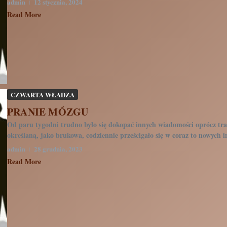
admin
12 stycznia, 2024
Read More
CZWARTA WŁADZA
PRANIE MÓZGU
Od paru tygodni trudno było się dokopać innych wiadomości oprócz tra
określaną, jako brukowa, codziennie prześcigało się w coraz to nowych in
admin
28 grudnia, 2023
Read More