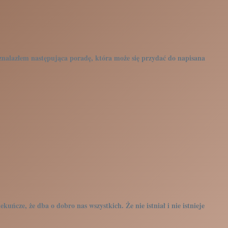
 znalazłem następująca poradę, która może się przydać do napisana
uńcze, że dba o dobro nas wszystkich. Że nie istniał i nie istnieje