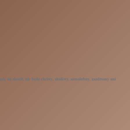
ędę się złościł, nie będę chciwy, złośliwy, samolubny, zazdrosny ani