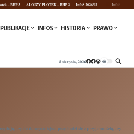
k – BHP 3
ALOJZY PLOTEK – BHP 2
InfoS 2026/02
InfoS 2026/01
PUBLIKACJE
INFOS
HISTORIA
PRAWO
8 sierpnia, 2026
ecydują, czy do danego miejsca przychodzi się z przyjemnością, czy