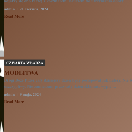
kojarzy się ono raczej z koszmarem. Kluczem do utrzymania dobry...
admin
21 czerwca, 2024
Read More
CZWARTA WŁADZA
MODLITWA
Drogi Boże Przez cały dzisiejszy dzień będę postępował jak należy. Nie b
uszczypliwy. Nie zamierzam przez cały dzień skłamać, wypić ...
admin
9 maja, 2024
Read More