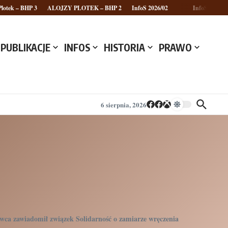
otek – BHP 3
ALOJZY PLOTEK – BHP 2
InfoS 2026/02
InfoS 2026/01
PUBLIKACJE
INFOS
HISTORIA
PRAWO
6 sierpnia, 2026
dawca zawiadomił związek Solidarność o zamiarze wręczenia