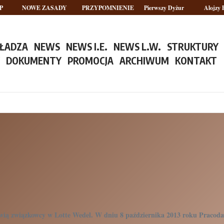
NOWE ZASADY
PRZYPOMNIENIE
Pierwszy Dyżur
Alojzy Pl
ŁADZA
NEWS
NEWS I.E.
NEWS L.W.
STRUKTURY
Y
DOKUMENTY
PROMOCJA
ARCHIWUM
KONTAKT
– mówią związkowcy w Lotte Wedel. W dniu 8 października 2013 roku Praco