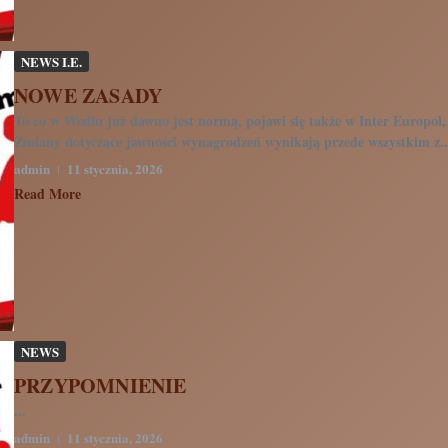
NEWS I.E.
NOWE ZASADY
To co w Wedlu już dawno jest normą, pojawi się także w Inter Europol,
Zmiany dotyczące jawności wynagrodzeń wynikają przede wszystkim z..
admin
11 stycznia, 2026
Read More
NEWS
PRZYPOMNIENIE
...
admin
11 stycznia, 2026