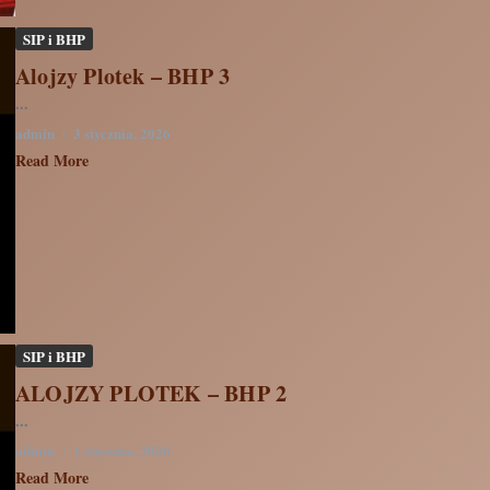
SIP i BHP
Alojzy Plotek – BHP 3
...
admin
3 stycznia, 2026
Read More
SIP i BHP
ALOJZY PLOTEK – BHP 2
...
admin
1 stycznia, 2026
Read More