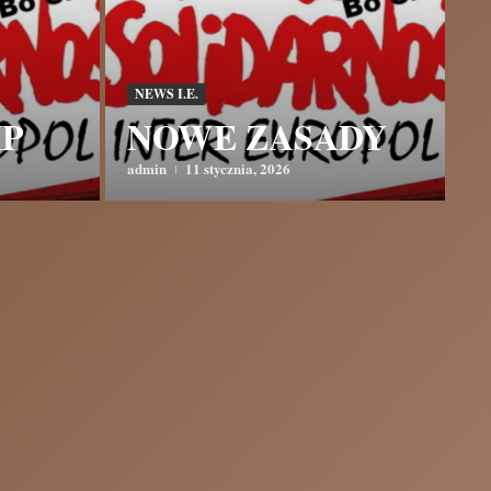
NEWS I.E.
IP
NOWE ZASADY
admin
11 stycznia, 2026