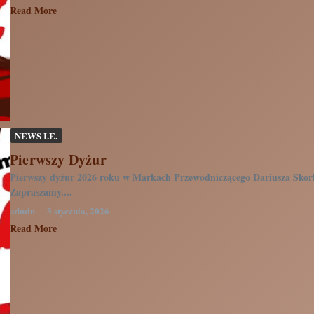
Read More
NEWS I.E.
Pierwszy Dyżur
Pierwszy dyżur 2026 roku w Markach Przewodniczącego Dariusza Skorka
Zapraszamy....
admin
3 stycznia, 2026
Read More