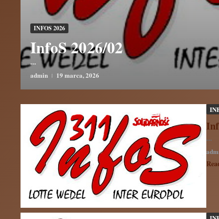
INFOS 2026
InfoS 2026/02
...
admin
19 marca, 2026
IN
In
...
adm
Rea
IN