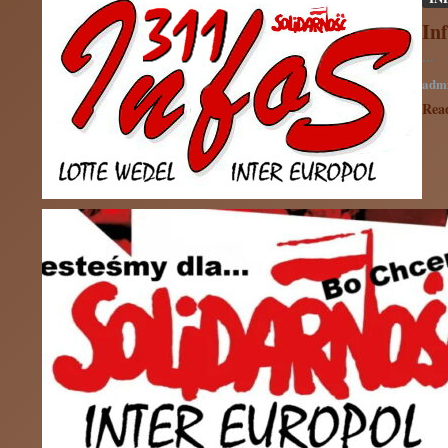
In
...
adm
Rea