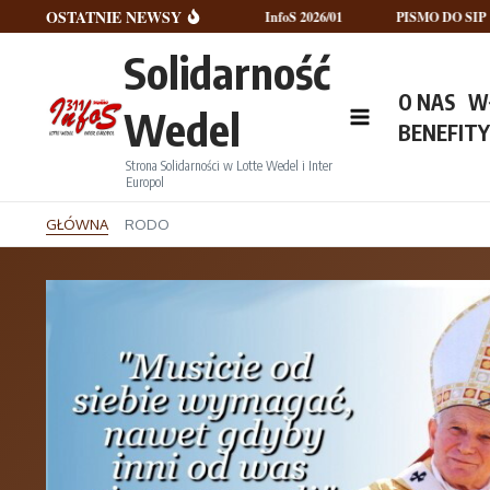
Przejdź do treści
OSTATNIE NEWSY
InfoS 2026/02
InfoS 2026/01
PISMO DO SIP
N
Solidarność
O NAS
W
Wedel
BENEFIT
Strona Solidarności w Lotte Wedel i Inter
Europol
GŁÓWNA
RODO