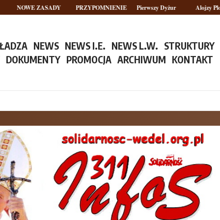
OWE ZASADY
PRZYPOMNIENIE
Pierwszy Dyżur
Alojzy Plotek – B
ŁADZA
NEWS
NEWS I.E.
NEWS L.W.
STRUKTURY
Y
DOKUMENTY
PROMOCJA
ARCHIWUM
KONTAKT