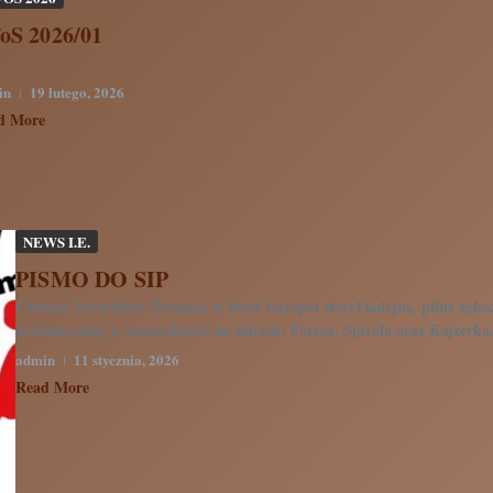
foS 2026/01
in
19 lutego, 2026
d More
NEWS I.E.
PISMO DO SIP
Członek Prezydium Związku w Inter Europol złożył kolejne, pilne zgłos
produkcyjnej w szczególności na liniach: Forma, Spirala oraz Kajzerka.
admin
11 stycznia, 2026
Read More