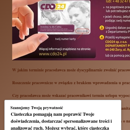
W jakim terminie pracodawca może dyscyplinarnie zwolnić praco
Roszczenie pracownicze w związku z brakiem wprowadzenia u pra
Czy pracodawca może wskazać pracownikowi termin urlopu wypo
Szanujemy Twoją prywatność
Czy pracodawca może założyć monitoring w pomieszczeniach sanita
Ciasteczka pomagają nam poprawić Twoje
doświadczenia, dostarczać spersonalizowane treści i
W jakiej formie pracodawca powinien zawiadomić pracownika o n
analizować ruch. Możesz wybrać, które ciasteczka