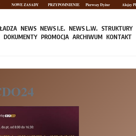
NOWE ZASADY
PRZYPOMNIENIE
Pierwszy Dyżur
Alojzy Plo
ŁADZA
NEWS
NEWS I.E.
NEWS L.W.
STRUKTURY
Y
DOKUMENTY
PROMOCJA
ARCHIWUM
KONTAKT
CDO24