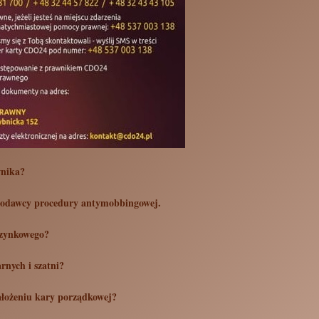
wnika?
codawcy procedury antymobbingowej.
czynkowego?
rnych i szatni?
ałożeniu kary porządkowej?