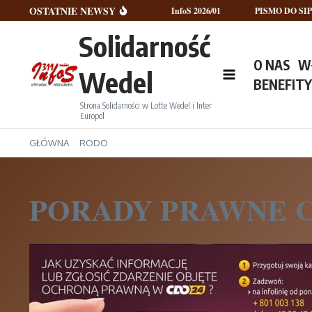
Przejdź do treści
OSTATNIE NEWSY
InfoS 2026/02
InfoS 2026/01
PISMO DO SIP
Solidarność
O NAS
W
Wedel
BENEFIT
Strona Solidarności w Lotte Wedel i Inter
Europol
GŁÓWNA
RODO
PORADY PRAWNE 