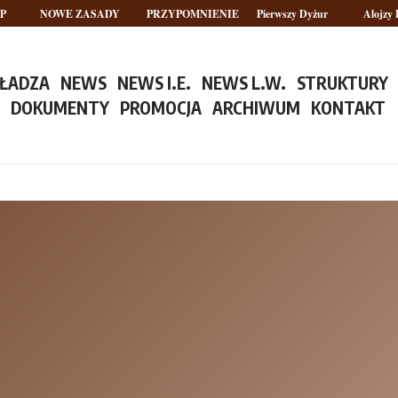
NOWE ZASADY
PRZYPOMNIENIE
Pierwszy Dyżur
Alojzy Pl
ŁADZA
NEWS
NEWS I.E.
NEWS L.W.
STRUKTURY
Y
DOKUMENTY
PROMOCJA
ARCHIWUM
KONTAKT