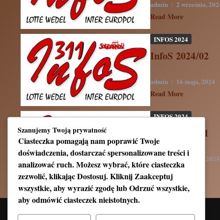
admin
2 września, 202
Read More
INFOS 2024
InfoS 2024/02
...
admin
16 maja, 2024
Read More
INFOS 2024
Szanujemy Twoją prywatność
InfoS 2024/01
Ciasteczka pomagają nam poprawić Twoje
...
doświadczenia, dostarczać spersonalizowane treści i
admin
21 marca, 2024
analizować ruch. Możesz wybrać, które ciasteczka
Read More
zezwolić, klikając
Dostosuj
. Kliknij
Zaakceptuj
wszystkie
, aby wyrazić zgodę lub
Odrzuć wszystkie
,
aby odmówić ciasteczek nieistotnych.