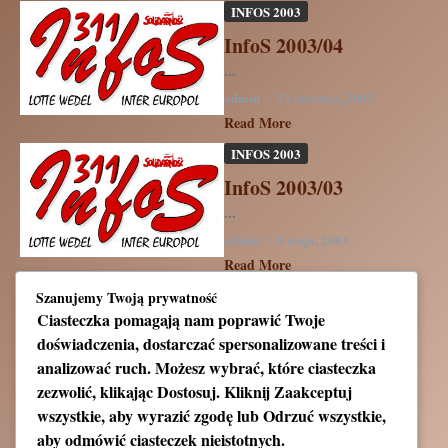
INFOS 2003
InfoS 2003/04
...
admin
12 czerwca, 2003
Read More
INFOS 2003
InfoS 2003/03
...
admin
8 maja, 2003
Read More
INFOS 2003
Szanujemy Twoją prywatność
Ciasteczka pomagają nam poprawić Twoje
InfoS 2003/02
doświadczenia, dostarczać spersonalizowane treści i
...
analizować ruch. Możesz wybrać, które ciasteczka
admin
27 marca, 2003
zezwolić, klikając
Dostosuj
. Kliknij
Zaakceptuj
Read More
wszystkie
, aby wyrazić zgodę lub
Odrzuć wszystkie
,
aby odmówić ciasteczek nieistotnych.
INFOS 2003