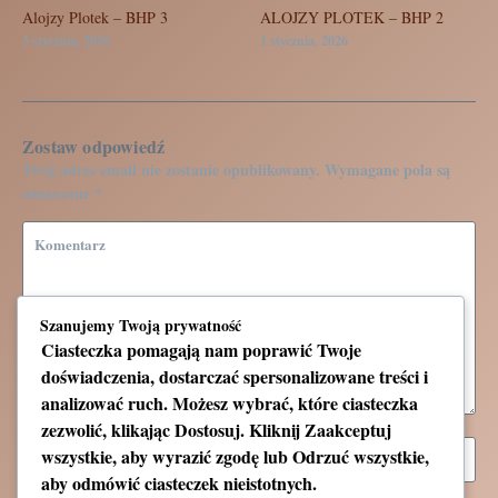
Alojzy Plotek – BHP 3
ALOJZY PLOTEK – BHP 2
3 stycznia, 2026
1 stycznia, 2026
Zostaw odpowiedź
Twój adres email nie zostanie opublikowany.
Wymagane pola są
oznaczone
*
Szanujemy Twoją prywatność
Ciasteczka pomagają nam poprawić Twoje
doświadczenia, dostarczać spersonalizowane treści i
analizować ruch. Możesz wybrać, które ciasteczka
zezwolić, klikając
Dostosuj
. Kliknij
Zaakceptuj
wszystkie
, aby wyrazić zgodę lub
Odrzuć wszystkie
,
aby odmówić ciasteczek nieistotnych.