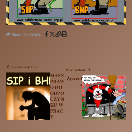
Share this Article
Previous Article
Next Article
MASZ
Życzeni
PRAW
a
O DO
ODPO
CZYN
KU W
PRAC
Y