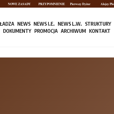
NOWE ZASADY
PRZYPOMNIENIE
Pierwszy Dyżur
Alojzy Plotek – 
ŁADZA
NEWS
NEWS I.E.
NEWS L.W.
STRUKTURY
Y
DOKUMENTY
PROMOCJA
ARCHIWUM
KONTAKT