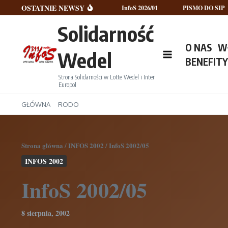
Przejdź do treści
OSTATNIE NEWSY
InfoS 2026/02
InfoS 2026/01
PISMO DO SIP
Solidarność
O NAS
W
Wedel
BENEFIT
Strona Solidarności w Lotte Wedel i Inter
Europol
GŁÓWNA
RODO
Strona główna
/
INFOS 2002
/
InfoS 2002/05
INFOS 2002
InfoS 2002/05
8 sierpnia, 2002