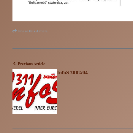
Share this Article
Previous Article
InfoS 2002/04