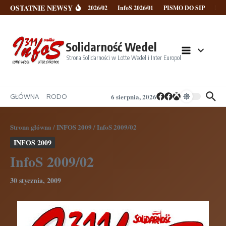
Przejdź do treści
OSTATNIE NEWSY
InfoS 2026/02
InfoS 2026/01
PISMO DO SIP
NOW
Solidarność Wedel
Strona Solidarności w Lotte Wedel i Inter Europol
6 sierpnia, 2026
GŁÓWNA
RODO
Strona główna
/
INFOS 2009
/
InfoS 2009/02
INFOS 2009
InfoS 2009/02
30 stycznia, 2009