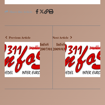
Share this Article
Previous Article
Next Article
InfoS
InfoS
2007/01
2009/03