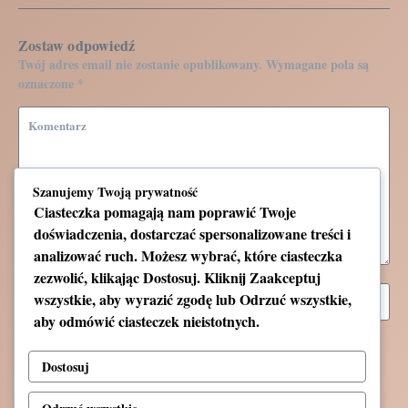
Zostaw odpowiedź
Twój adres email nie zostanie opublikowany.
Wymagane pola są
oznaczone
*
Szanujemy Twoją prywatność
Ciasteczka pomagają nam poprawić Twoje
doświadczenia, dostarczać spersonalizowane treści i
analizować ruch. Możesz wybrać, które ciasteczka
zezwolić, klikając
Dostosuj
. Kliknij
Zaakceptuj
wszystkie
, aby wyrazić zgodę lub
Odrzuć wszystkie
,
aby odmówić ciasteczek nieistotnych.
Zapamiętaj moje dane w tej przeglądarce podczas pisania
kolejnych komentarzy.
Dostosuj