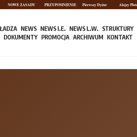
OWE ZASADY
PRZYPOMNIENIE
Pierwszy Dyżur
Alojzy Plotek – BH
ŁADZA
NEWS
NEWS I.E.
NEWS L.W.
STRUKTURY
Y
DOKUMENTY
PROMOCJA
ARCHIWUM
KONTAKT