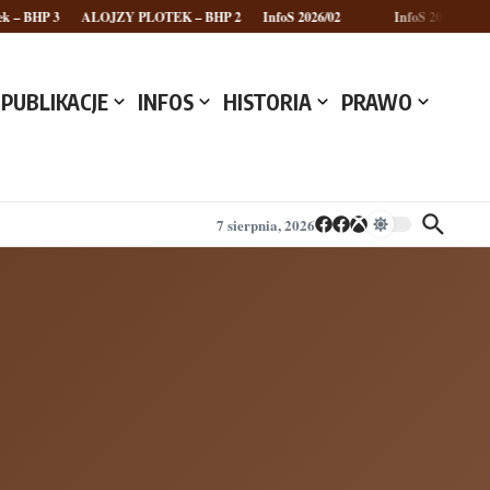
P 3
ALOJZY PLOTEK – BHP 2
InfoS 2026/02
InfoS 2026/01
P
PUBLIKACJE
INFOS
HISTORIA
PRAWO
7 sierpnia, 2026