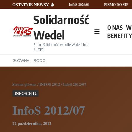
Przejdź do treści
OSTATNIE NEWSY
InfoS 2026/02
InfoS 2026/01
PISMO DO SIP
N
Solidarność
O NAS
W
Wedel
BENEFIT
Strona Solidarności w Lotte Wedel i Inter
Europol
GŁÓWNA
RODO
Strona główna
/
INFOS 2012
/
InfoS 2012/07
INFOS 2012
InfoS 2012/07
22 października, 2012