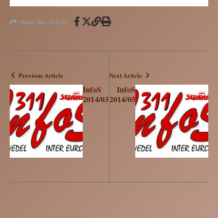
Share this Article
Previous Article
Next Article
InfoS
InfoS
2014/03
2014/05