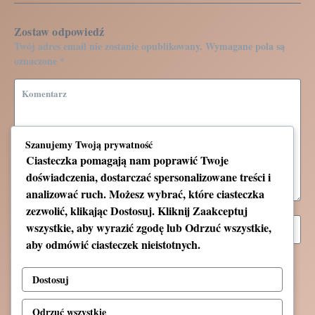
Zostaw odpowiedź
Twój adres email nie zostanie opublikowany.
Wymagane pola są
oznaczone
*
Szanujemy Twoją prywatność
Ciasteczka pomagają nam poprawić Twoje
doświadczenia, dostarczać spersonalizowane treści i
analizować ruch. Możesz wybrać, które ciasteczka
zezwolić, klikając
Dostosuj
. Kliknij
Zaakceptuj
wszystkie
, aby wyrazić zgodę lub
Odrzuć wszystkie
,
aby odmówić ciasteczek nieistotnych.
Zapamiętaj moje dane w tej przeglądarce podczas pisania
kolejnych komentarzy.
Dostosuj
Odrzuć wszystkie