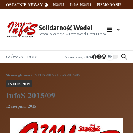
Przejdź do treści
OSTATNIE NEWSY
InfoS 2026/02
InfoS 2026/01
PISMO DO SIP
NO
Solidarność Wedel
Strona Solidarności w Lotte Wedel i Inter Europol
7 sierpnia, 2026
GŁÓWNA
RODO
Strona główna
/
INFOS 2015
/
InfoS 2015/09
INFOS 2015
InfoS 2015/09
12 sierpnia, 2015