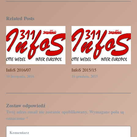
Related Posts
InfoS 2016/07
InfoS 2015/15
10 listopada, 2016
16 grudnia, 2015
Zostaw odpowiedź
Twój adres email nie zostanie opublikowany.
Wymagane pola są
oznaczone
*