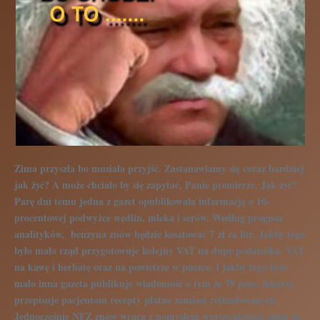
Zima przyszła bo musiała przyjść. Zastanawiamy się coraz bardziej
jak żyć? A może chciało by się zapytać, Panie premierze, Jak żyć?
Parę dni temu jedna z gazet opublikowała informację o 10-
procentowej podwyżce wędlin, mleka i serów. Według prognoz
analityków, benzyna znów będzie kosztować 7 zł za litr. Jakby tego
było mało rząd przygotowuje kolejny VAT na dupę podatnika. VAT
na kawę i herbatę oraz na powietrze w puszce. I jakby tego było
mało inna gazeta publikuje wiadomość o tym że 79 proc. lekarzy
przepisuje pacjentom recepty płatne zamiast refundowanych.
Jednocześnie NFZ znów wraca z pomysłem wprowadzenia opłat za