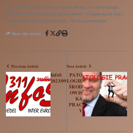
„Bo Chodzi o to, By pierwsze chciało słuchać, Co mu to drugie
powiedzieć chce do ucha: Że po mej głowie ? Czasem się ich boje –
Chodzą słowa nie do powiedzenia… Nie-do-powiedzenia”
Share this Article
Previous Article
Next Article
InfoS
PATO
2023/09
LOGIE
ŚROD
OWIS
KA
PRAC
Y