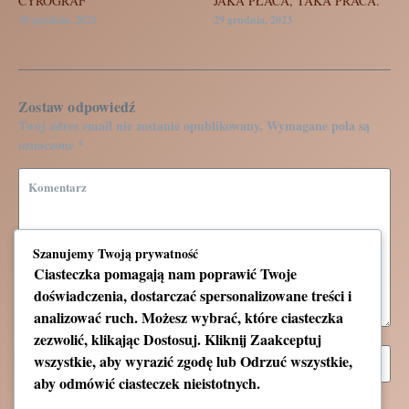
CYROGRAF
JAKA PŁACA, TAKA PRACA.
30 grudnia, 2023
29 grudnia, 2023
Zostaw odpowiedź
Twój adres email nie zostanie opublikowany.
Wymagane pola są
oznaczone
*
Szanujemy Twoją prywatność
Ciasteczka pomagają nam poprawić Twoje
doświadczenia, dostarczać spersonalizowane treści i
analizować ruch. Możesz wybrać, które ciasteczka
zezwolić, klikając
Dostosuj
. Kliknij
Zaakceptuj
wszystkie
, aby wyrazić zgodę lub
Odrzuć wszystkie
,
aby odmówić ciasteczek nieistotnych.
Zapamiętaj moje dane w tej przeglądarce podczas pisania