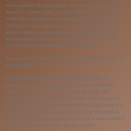
wizyty u lekarza. Do jasnej cholery, na co więc idą nasze podatki i
składki? Co prawda wielu z nas uodporniło się na to, że państwo i
wielki biznes regularnie i coraz częściej coś nam zabiera. Powoli
obojętniejemy i nie odczuwamy, że co chwilę zabierają nam to
piątkę, to dychę, to stówę, sprzedając w zamian marzenia. Ale
kiedy marzenie o lepszej płacy zastępuje marzenie, żeby nie być
wywalonym z roboty, to ludziom wracają zmysły.
Bo chodzi o to…..
aby nie tylko marzyć o lepszej pracy, ale żeby tą
pracę posiadać.
W tym zimowym nastroju chciałoby się zapytać jeszcze raz
premiera: Jak żyć?, ale trochę strach, bo facet stracił poczucie
humoru. Zresztą co mu tam Polska, skoro jak podaje „Der
Spiegel” jest faworytem niemieckiej chadecji. Jeżeli to prawda to
mamy scenariusz żywcem przeniesiony z serialu „Alternatywy 4” o
cieciu nazwiskiem Anioł. I nie wiadomo czy lepiej aby udawał że
sprząta własny dom, czy zajął się pozoranctwem w całym osiedlu? I
jak w słowach piosenki zespołu „Strachy na lachy” :