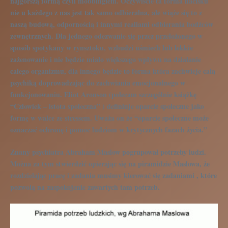
najgorszą formą czyli mobbingiem. Oczywiście ta forma nacisku
nie u każdego z nas jest tak samo odbieralna, ale wiąże się to z
naszą budową, odpornością i innymi realiami odbierania bodźców
zewnętrznych. Dla jednego odezwanie się przez przełożonego w
sposób spotykany w rynsztoku, wzbudzi uśmiech lub lekkie
zażenowanie i nie będzie miało większego wpływu na działanie
całego organizmu, dla innego będzie to forma która zachwieje całą
psychiką doprowadzając do zachwiania emocjonalnego w
funkcjonowaniu. Eliot Aronson (polecam szczególnie książkę
“Człowiek – istota społeczna” ) definiuje oparcie społeczne jako
formę w walce ze stressem. Uważa on że “oparcie społeczne może
oznaczać ochronę i pomoc ludziom w krytycznych fazach życia.”
Znany psychiatra Abraham Maslow pogrupował potrzeby ludzi.
Można za tym stwierdzić opierając się na piramidzie Maslowa, że
rozdzielając pracę i zadania musimy kierować się zadaniami , które
pozwolą na zaspokojenie zawartych tam potrzeb.