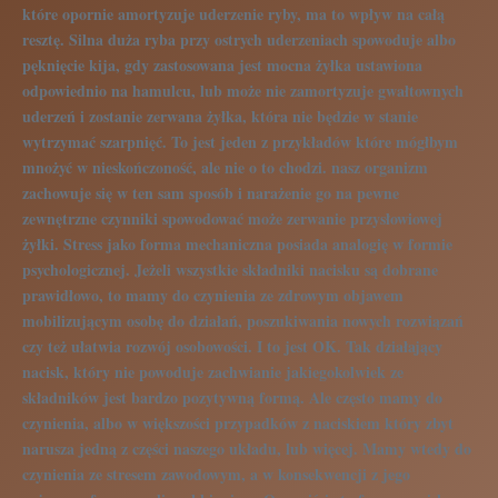
które opornie amortyzuje uderzenie ryby, ma to wpływ na całą
resztę. Silna duża ryba przy ostrych uderzeniach spowoduje albo
pęknięcie kija, gdy zastosowana jest mocna żyłka ustawiona
odpowiednio na hamulcu, lub może nie zamortyzuje gwałtownych
uderzeń i zostanie zerwana żyłka, która nie będzie w stanie
wytrzymać szarpnięć. To jest jeden z przykładów które mógłbym
mnożyć w nieskończoność, ale nie o to chodzi. nasz organizm
zachowuje się w ten sam sposób i narażenie go na pewne
zewnętrzne czynniki spowodować może zerwanie przysłowiowej
żyłki. Stress jako forma mechaniczna posiada analogię w formie
psychologicznej. Jeżeli wszystkie składniki nacisku są dobrane
prawidłowo, to mamy do czynienia ze zdrowym objawem
mobilizującym osobę do działań, poszukiwania nowych rozwiązań
czy też ułatwia rozwój osobowości. I to jest OK. Tak działający
nacisk, który nie powoduje zachwianie jakiegokolwiek ze
składników jest bardzo pozytywną formą. Ale często mamy do
czynienia, albo w większości przypadków z naciskiem który zbyt
narusza jedną z części naszego układu, lub więcej. Mamy wtedy do
czynienia ze stresem zawodowym, a w konsekwencji z jego