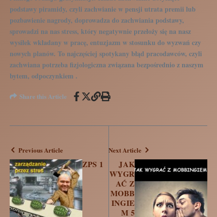
podstawy piramidy, czyli zachwianie w pensji utrata premii lub
pozbawienie nagrody, doprowadza do zachwiania podstawy,
sprowadzi na nas stress, który negatywnie przełoży się na nasz
wysiłek wkładany w pracę, entuzjazm w stosunku do wyzwań czy
nowych planów. To najczęściej spotykany błąd pracodawców, czyli
zachwiana potrzeba fizjologiczna związana bezpośrednio z naszym
bytem, odpoczynkiem .
Share this Article
Previous Article
Next Article
ZPS 1
JAK
WYGR
AĆ Z
MOBB
INGIE
M 5