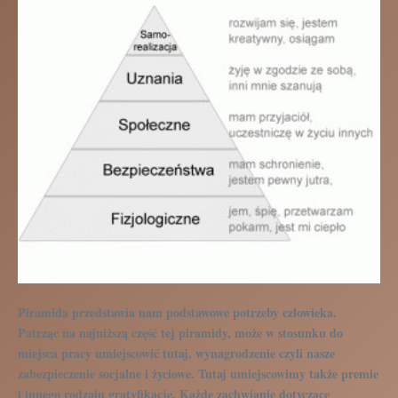
Piramida przedstawia nam podstawowe potrzeby człowieka.
Patrząc na najniższą część tej piramidy, może w stosunku do
miejsca pracy umiejscowić tutaj, wynagrodzenie czyli nasze
zabezpieczenie socjalne i życiowe. Tutaj umiejscowimy także premie
i innego rodzaju gratyfikacje. Każde zachwianie dotyczące